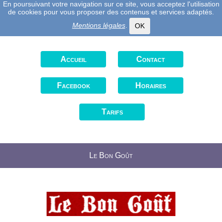
En poursuivant votre navigation sur ce site, vous acceptez l'utilisation
de cookies pour vous proposer des contenus et services adaptés.
Mentions légales
.
OK
Accueil
Contact
Facebook
Horaires
Tarifs
Le Bon Goût